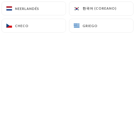
한국어 (COREANO)
한국어 (COREANO)
NEERLANDÉS
NEERLANDÉS
Bienvenue au Café des Antiquaires !
CHECO
CHECO
GRIEGO
GRIEGO
Chez nous, tout est fait maison, avec
amour et simplicité :
Une pâte à pizza moelleuse et
croustillante, un tiramisu comme chez la
nonna… On cuisine comme à la maison,
avec le cœur et de bons produits.
À la carte, que du bon : des plats 100 %
italiens, et côté boissons, un petit mix
franco-italien. Vins, bières, softs… tout
est choisi avec soin pour faire plaisir à