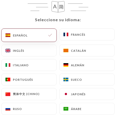
Seleccione su idioma:
Seleccione su idioma:
FRANCÉS
FRANCÉS
ESPAÑOL
ESPAÑOL
INGLÉS
INGLÉS
CATALÁN
CATALÁN
RESEÑA 21
ITALIANO
ITALIANO
ALEMÁN
ALEMÁN
RESTAURANT ITALIEN
40 Rue Auguste Comte
PORTUGUÉS
PORTUGUÉS
SUECO
SUECO
69002 Lyon France
简体中文 (CHINO)
简体中文 (CHINO)
JAPONÉS
JAPONÉS
RUSO
RUSO
ÁRABE
ÁRABE
¿Quiénes somos?